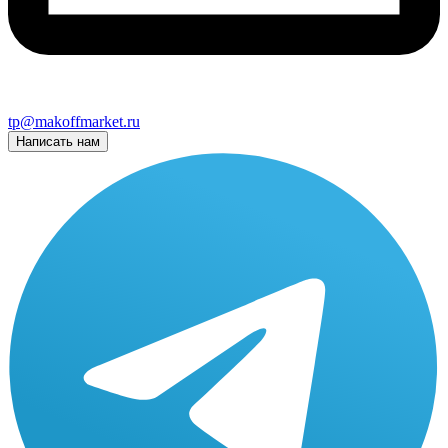
tp@makoffmarket.ru
Написать нам