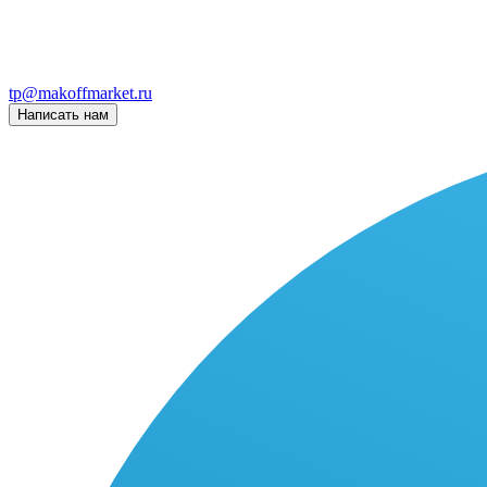
tp@makoffmarket.ru
Написать нам