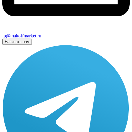
tp@makoffmarket.ru
Написать нам