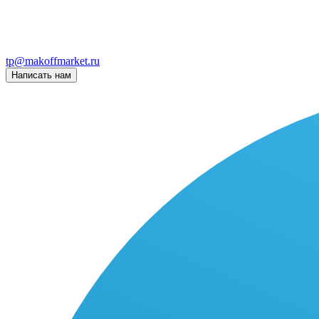
tp@makoffmarket.ru
Написать нам