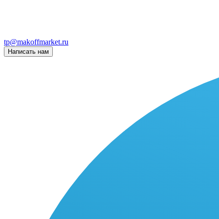
tp@makoffmarket.ru
Написать нам