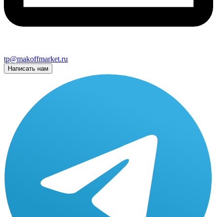
tp@makoffmarket.ru
Написать нам