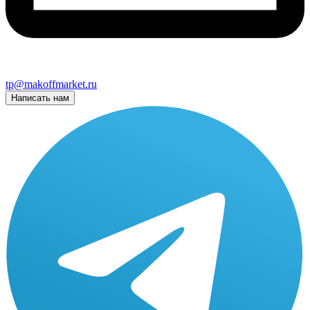
tp@makoffmarket.ru
Написать нам