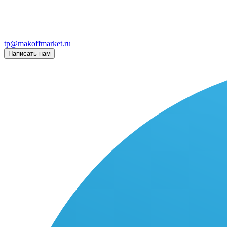
tp@makoffmarket.ru
Написать нам