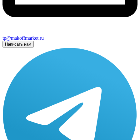
tp@makoffmarket.ru
Написать нам