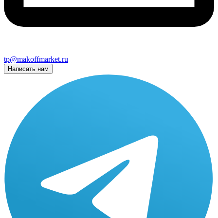
tp@makoffmarket.ru
Написать нам