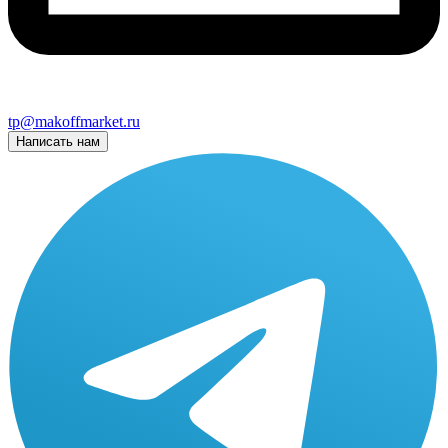
tp@makoffmarket.ru
Написать нам