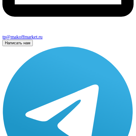
tp@makoffmarket.ru
Написать нам