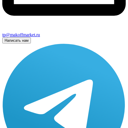
tp@makoffmarket.ru
Написать нам