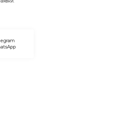
аявки.
legram
atsApp