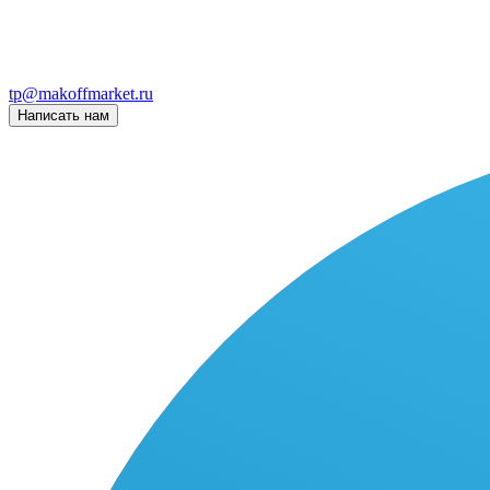
tp@makoffmarket.ru
Написать нам