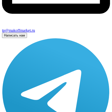
tp@makoffmarket.ru
Написать нам