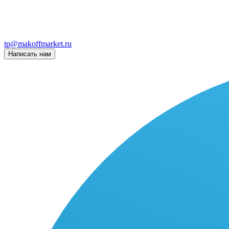
tp@makoffmarket.ru
Написать нам