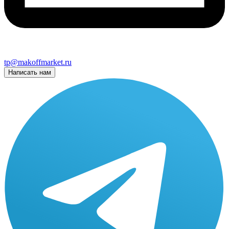
tp@makoffmarket.ru
Написать нам