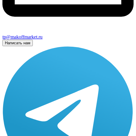
tp@makoffmarket.ru
Написать нам