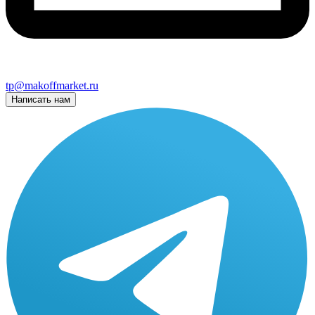
tp@makoffmarket.ru
Написать нам