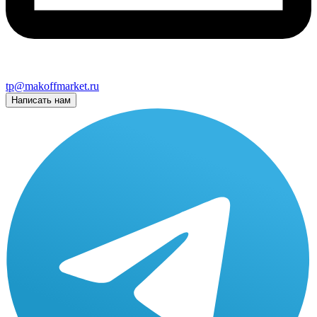
tp@makoffmarket.ru
Написать нам