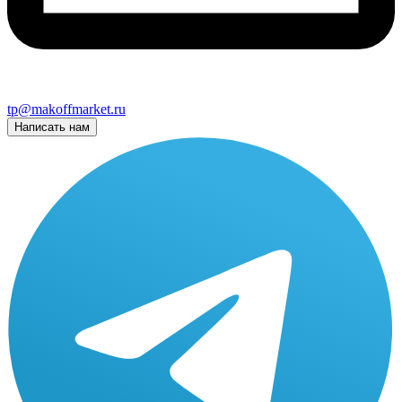
tp@makoffmarket.ru
Написать нам