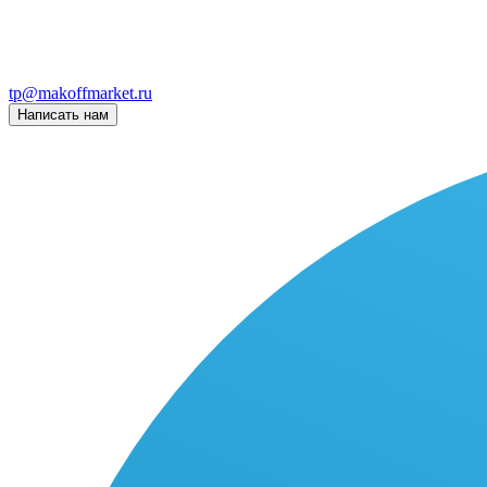
tp@makoffmarket.ru
Написать нам