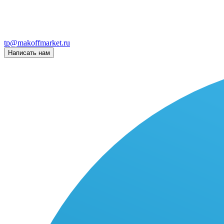
tp@makoffmarket.ru
Написать нам