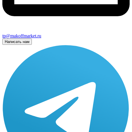
tp@makoffmarket.ru
Написать нам