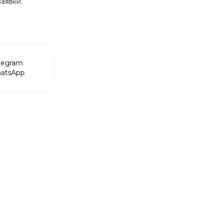
аявки.
legram
atsApp