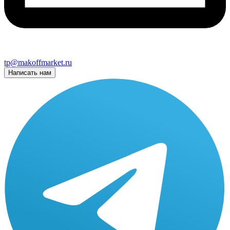
tp@makoffmarket.ru
Написать нам