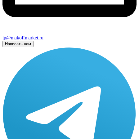
tp@makoffmarket.ru
Написать нам