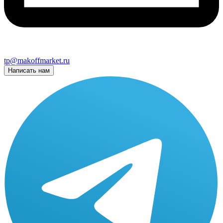
tp@makoffmarket.ru
Написать нам