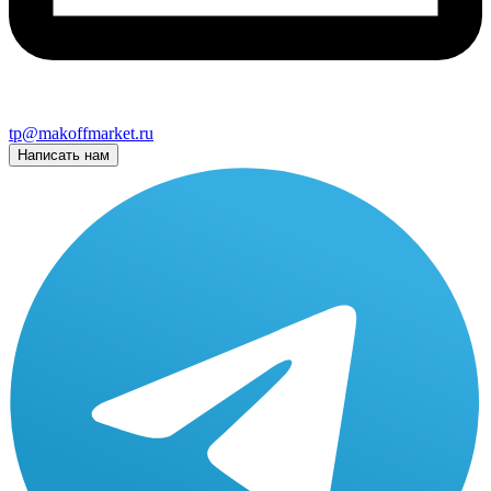
tp@makoffmarket.ru
Написать нам