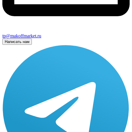
tp@makoffmarket.ru
Написать нам