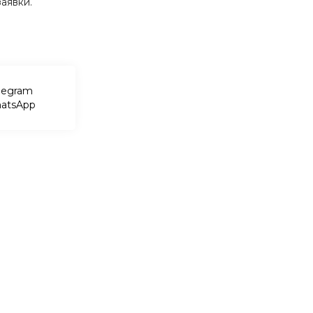
аявки.
legram
atsApp