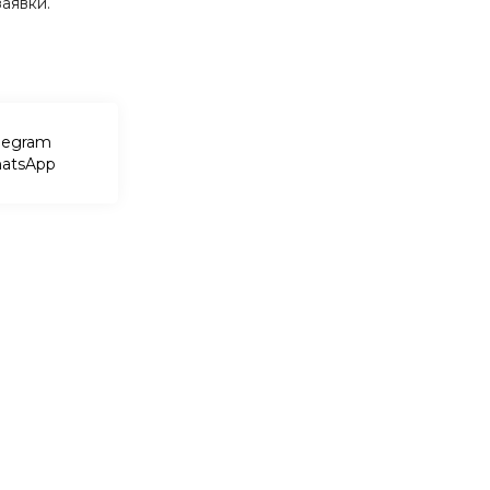
аявки.
legram
atsApp